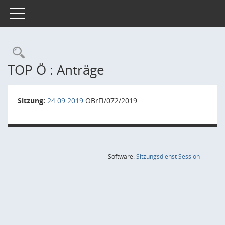
Toggle navigation
Rechercheauswahl
TOP Ö : Anträge
Sitzung:
24.09.2019
OBrFi/072/2019
(Wird in
Software:
Sitzungsdienst
Session