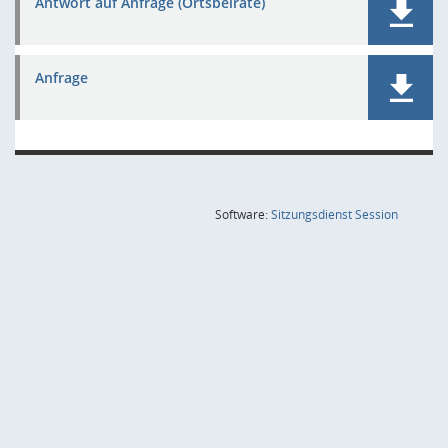
Antwort auf Anfrage (Ortsbeiräte)
Anfrage
(Wird in
Software:
Sitzungsdienst
Session