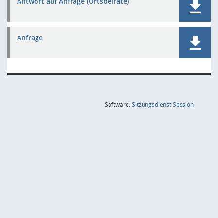
Antwort auf Anfrage (Ortsbeiräte)
Anfrage
(Wird in
Software:
Sitzungsdienst
Session