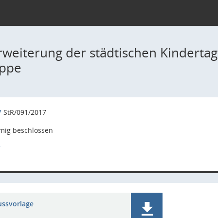
rweiterung der städtischen Kinderta
uppe
7
StR/091/2017
mig beschlossen
7
ussvorlage