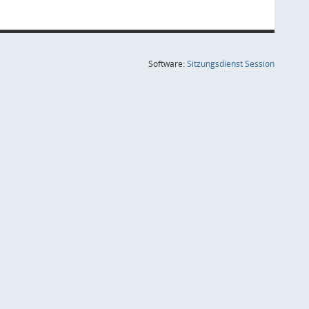
(Wird in
Software:
Sitzungsdienst
Session