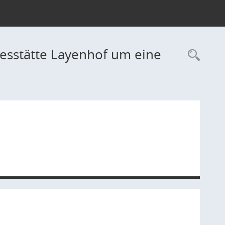
gesstätte Layenhof um eine
Rec