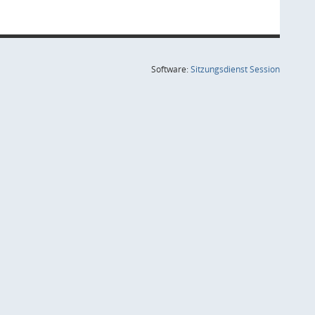
(Wird in
Software:
Sitzungsdienst
Session