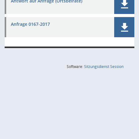
Antwort auf Anfrage (Ortsbeiräte)
Anfrage 0167-2017
(Wird in
Software:
Sitzungsdienst
Session