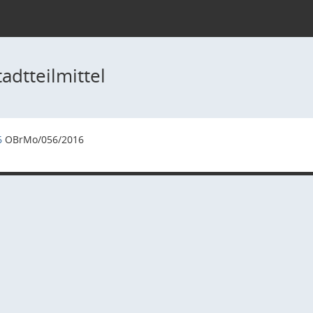
adtteilmittel
6
OBrMo/056/2016