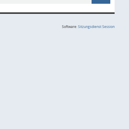
(Wird in
Software:
Sitzungsdienst
Session