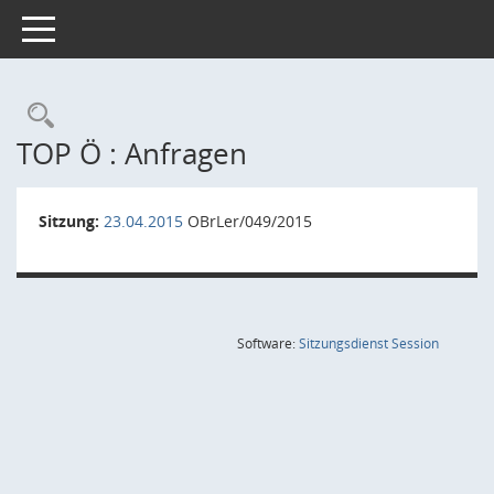
Toggle navigation
Rechercheauswahl
TOP Ö : Anfragen
Sitzung:
23.04.2015
OBrLer/049/2015
(Wird in
Software:
Sitzungsdienst
Session