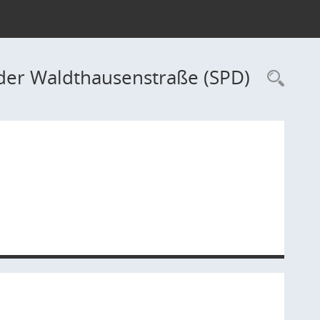
 der Waldthausenstraße (SPD)
Rec