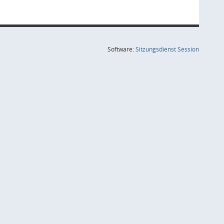
(Wird in
Software:
Sitzungsdienst
Session