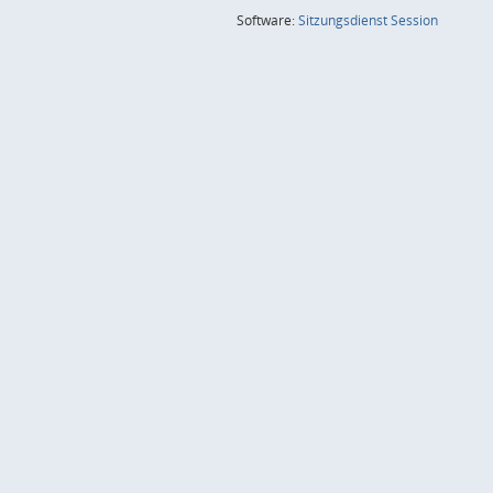
(Wird in
Software:
Sitzungsdienst
Session