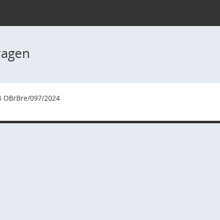
ragen
4
OBrBre/097/2024