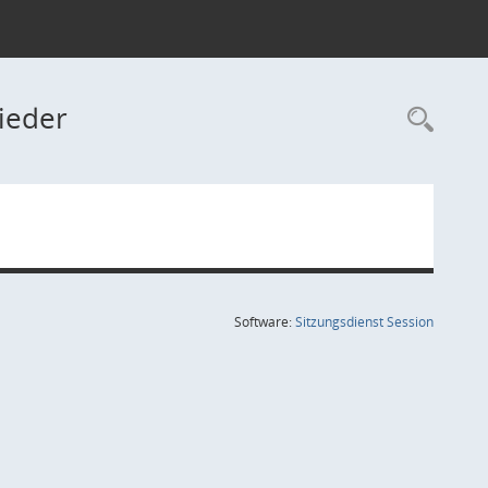
ieder
Rec
(Wird in
Software:
Sitzungsdienst
Session