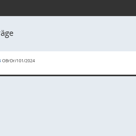
räge
4
OBrDr/101/2024