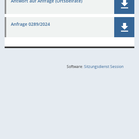
Antwort auf Anfrage (Ortsbeiräte)
Anfrage 0289/2024
(Wird in
Software:
Sitzungsdienst
Session