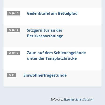
Gedenktafel am Bettelpfad
Ö 10.10
Sitzgarnitur an der
Ö 10.11
Bezirkssportanlage
Zaun auf dem Schienengelände
Ö 10.12
unter der Tanzplatzbrücke
Einwohnerfragestunde
Ö 11
(Wird in
Software:
Sitzungsdienst
Session