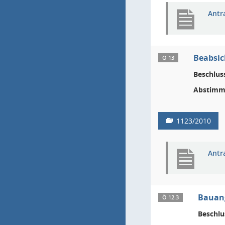
Antr
Beabsic
Ö 13
Beschlus
Abstimm
1123/2010
Antr
Bauang
Ö 12.3
Beschlu