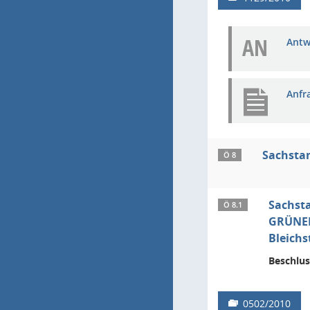
AN
Antw
Anfr
Sachsta
Ö 8
Sachsta
Ö 8.1
GRÜNEN
Bleichs
Beschlus
0502/2010