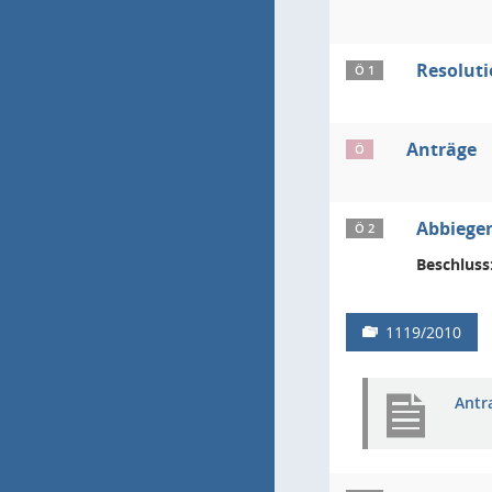
Resoluti
Ö 1
Anträge
Ö
Abbiegem
Ö 2
Beschluss
1119/2010
Antr