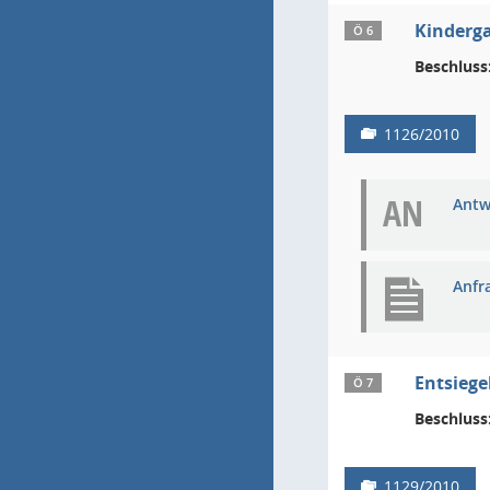
Kinderga
Ö 6
Beschluss
1126/2010
AN
Antw
Anfr
Entsiege
Ö 7
Beschluss
1129/2010