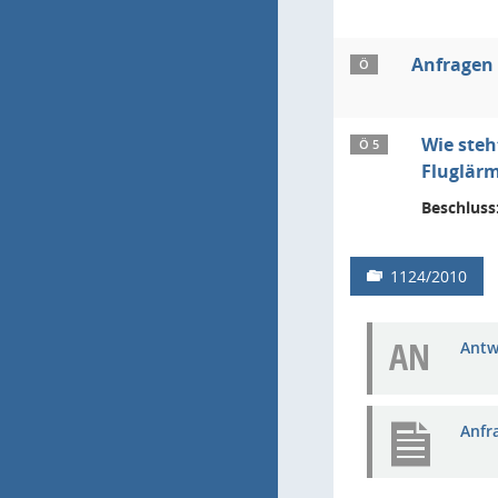
Anfragen
Ö
Wie steh
Ö 5
Fluglär
Beschluss
1124/2010
AN
Antw
Anfr