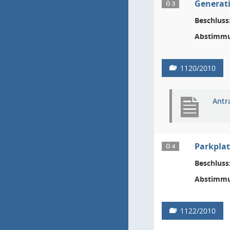
Generati
Ö 3
Beschluss
Abstimmu
1120/2010
Antr
Parkplat
Ö 4
Beschluss
Abstimmu
1122/2010