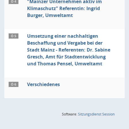
"Mainzer Unternehmen aktiv im
Ö 4
Klimaschutz" Referentin: Ingrid
Burger, Umweltamt
Umsetzung einer nachhaltigen
Ö 5
Beschaffung und Vergabe bei der
Stadt Mainz - Referenten: Dr. Sabine
Gresch, Amt für Stadtentwicklung
und Thomas Pensel, Umweltamt
Verschiedenes
Ö 6
(Wird in
Software:
Sitzungsdienst
Session