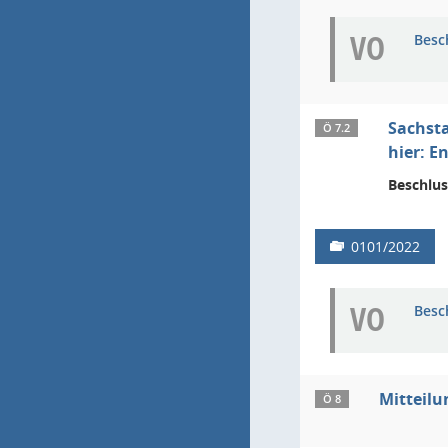
VO
Besc
Sachst
Ö 7.2
hier: E
Beschlus
0101/2022
VO
Besc
Mitteilu
Ö 8