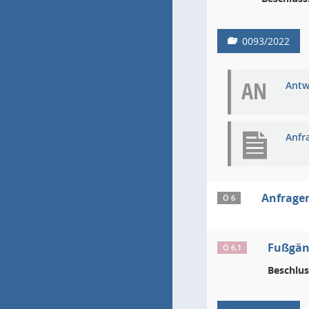
0093/2022
AN
Antw
Anfr
Anfragen
Ö 6
Fußgän
Ö 6.1
Beschlus