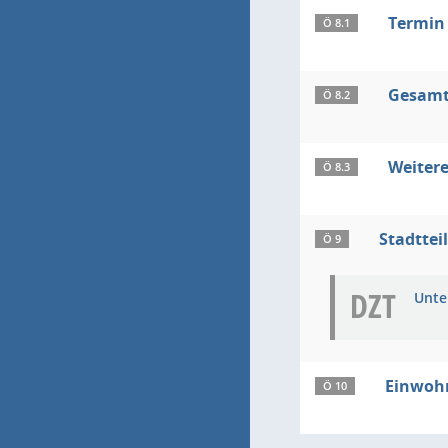
Termin 
Ö 8.1
Gesamt
Ö 8.2
Weitere
Ö 8.3
Stadttei
Ö 9
DZT
Unte
Einwoh
Ö 10