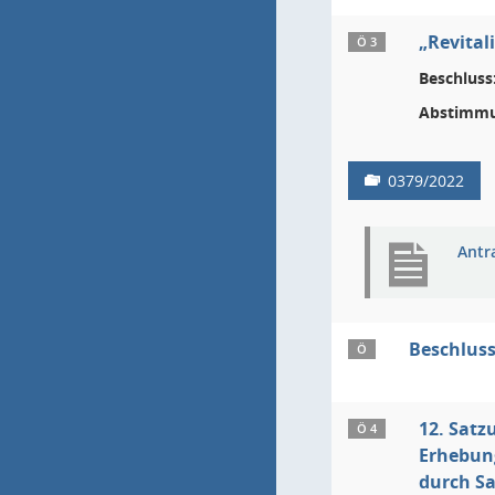
„Revital
Ö 3
Beschluss
Abstimmu
0379/2022
Antr
Beschluss
Ö
12. Satz
Ö 4
Erhebung
durch S