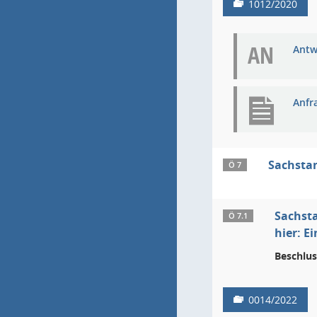
1012/2020
AN
Antw
Anfr
Sachsta
Ö 7
Sachsta
Ö 7.1
hier: 
Beschlus
0014/2022