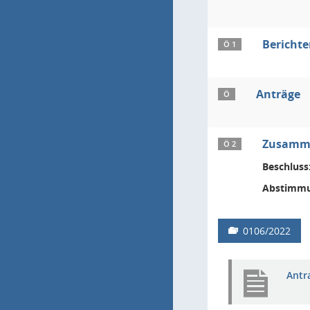
Bericht
Ö 1
Anträge
Ö
Zusamme
Ö 2
Beschluss
Abstimmu
0106/2022
Antr