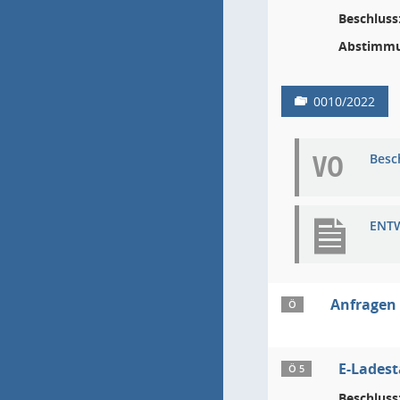
Beschluss
Abstimmu
0010/2022
VO
Besc
ENTW
Anfragen
Ö
E-Ladest
Ö 5
Beschluss