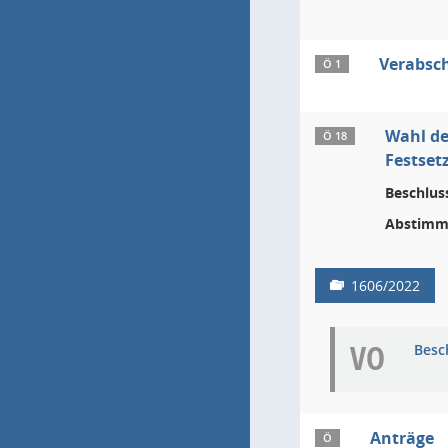
Verabsch
Ö 1
Wahl de
Ö 18
Festset
Beschlus
Abstimm
1606/2022
VO
Besc
Anträge
Ö