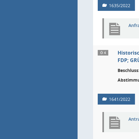
1635/2022
Anfr
Historis
Ö 4
FDP; GR
Beschluss
Abstimmu
1641/2022
Antr