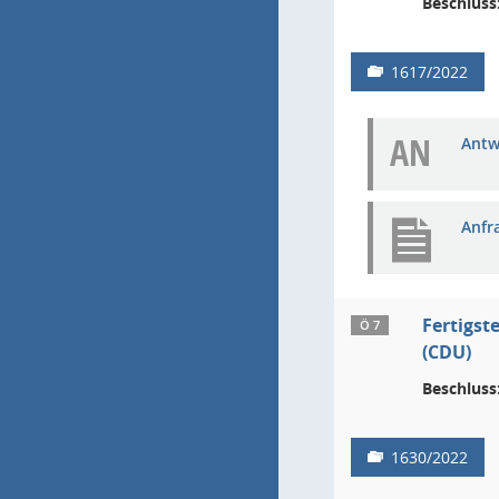
Beschluss
1617/2022
AN
Antw
Anfr
Fertigst
Ö 7
(CDU)
Beschluss
1630/2022