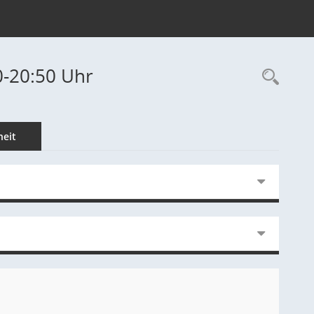
0-20:50 Uhr
Rec
eit