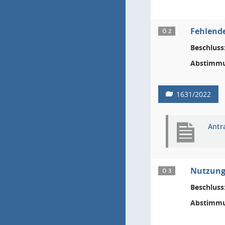
Fehlende
Ö 2
Beschluss
Abstimmu
1631/2022
Antr
Nutzung
Ö 3
Beschluss
Abstimmu