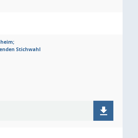
sheim;
denden Stichwahl