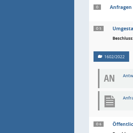
Anfragen
Ö
Umgestal
Ö 5
Beschluss
1602/2022
AN
Antw
Anfr
Öffentli
Ö 6