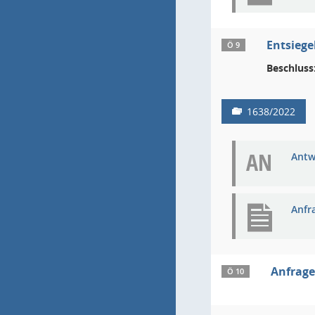
Entsiege
Ö 9
Beschluss
1638/2022
AN
Antw
Anfr
Anfrage
Ö 10