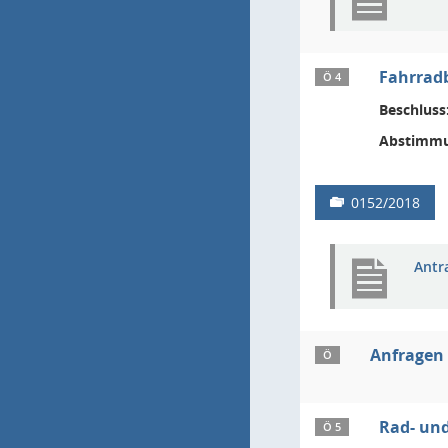
Fahrrad
Ö 4
Beschluss
Abstimmu
0152/2018
Antr
Anfragen
Ö
Rad- un
Ö 5