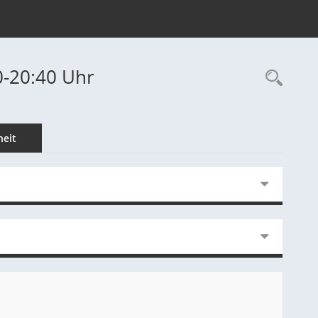
0-20:40 Uhr
Rec
eit