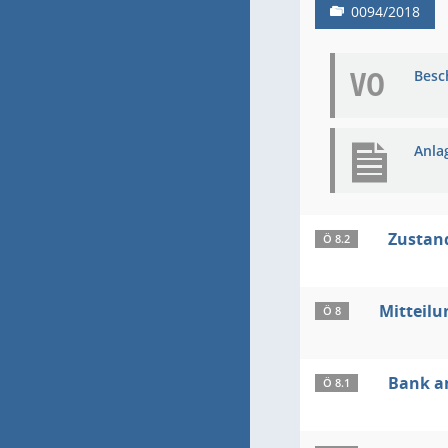
0094/2018
VO
Besc
Anla
Zustan
Ö 8.2
Mitteilu
Ö 8
Bank a
Ö 8.1