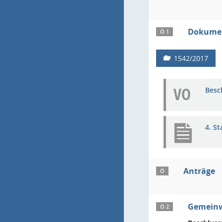
Dokumen
Ö 1
1542/2017
VO
Besc
4. S
Anträge
Ö
Gemeinw
Ö 2