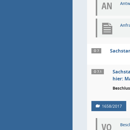
AN
Antw
Anfr
Sachsta
Ö 7
Sachsta
Ö 7.1
hier: 
Beschlus
1658/2017
VO
Besc