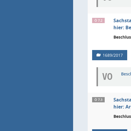
Sachsta
Ö 7.2
hier: B
Beschlus
1689/2017
VO
Besc
Sachst
Ö 7.3
hier: A
Beschlus