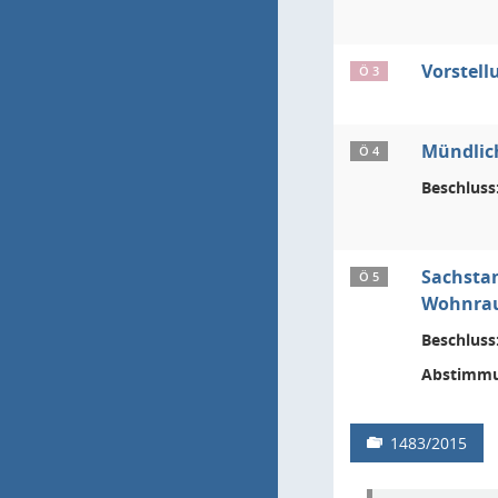
Vorstell
Ö 3
Mündlic
Ö 4
Beschluss
Sachstan
Ö 5
Wohnra
Beschluss
Abstimmu
1483/2015