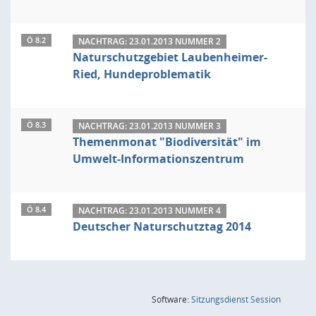
Ö 8.2
NACHTRAG: 23.01.2013 NUMMER 2
Naturschutzgebiet Laubenheimer-
Ried, Hundeproblematik
Ö 8.3
NACHTRAG: 23.01.2013 NUMMER 3
Themenmonat "Biodiversität" im
Umwelt-Informationszentrum
Ö 8.4
NACHTRAG: 23.01.2013 NUMMER 4
Deutscher Naturschutztag 2014
(Wird in
Software:
Sitzungsdienst
Session