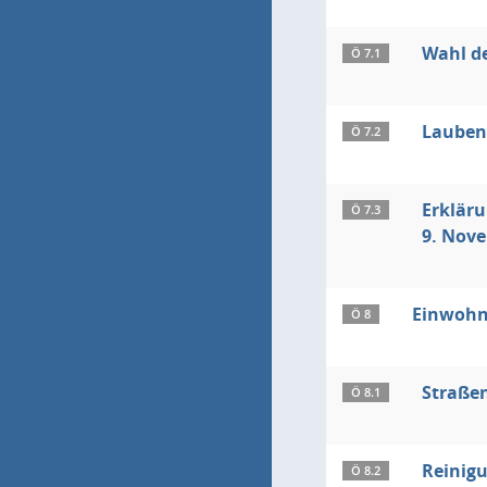
Wahl de
Ö 7.1
Lauben
Ö 7.2
Erklär
Ö 7.3
9. Nov
Einwohn
Ö 8
Straß
Ö 8.1
Reinigu
Ö 8.2