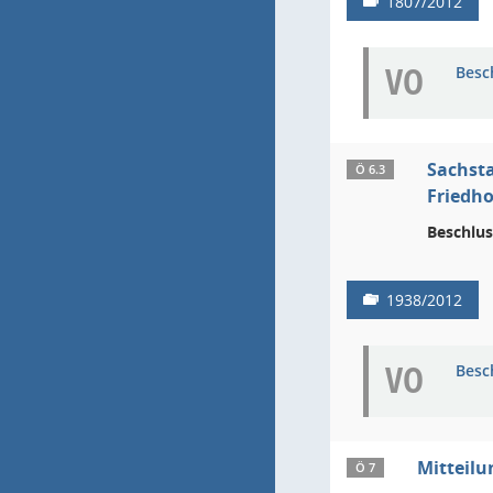
1807/2012
VO
Besc
Sachsta
Ö 6.3
Friedho
Beschlus
1938/2012
VO
Besc
Mitteilu
Ö 7