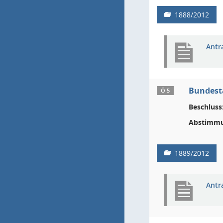
1888/2012
Antr
Bundesta
Ö 5
Beschluss
Abstimmu
1889/2012
Antr