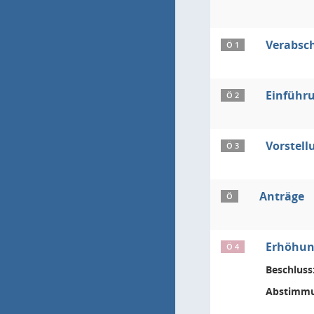
Verabsch
Ö 1
Einführu
Ö 2
Vorstell
Ö 3
Anträge
Ö
Erhöhun
Ö 4
Beschluss
Abstimmu