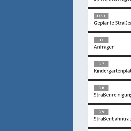
Ö 6.1
Geplante Straß
Ö
Anfragen
Ö 7
Kindergartenplä
Ö 8
Straßenreinigun
Ö 9
Straßenbahntras