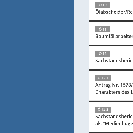
Ö 10
Ölabscheider/Re
Ö 11
Baumfällarbeite
Ö 12
Sachstandsberic
Ö 12.1
Antrag Nr. 1578/
Charakters des 
Ö 12.2
Sachstandsberich
als "Medienhüge