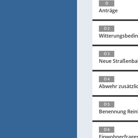
Ö
Anträge
Ö 2
Witterungsbedin
Ö 3
Neue Straßenbah
Ö 4
Abwehr zusätzli
Ö 5
Benennung Rein
Ö 6
Einwohnerfrage