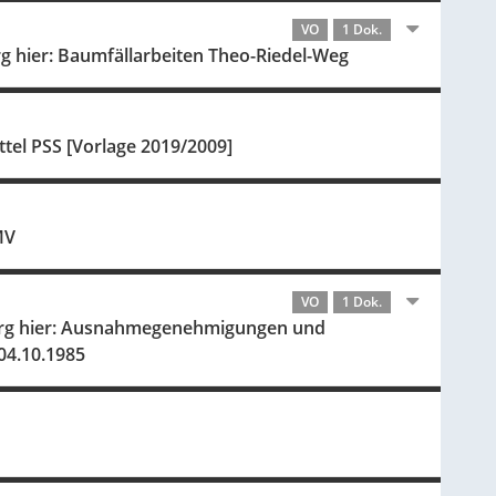
VO
1 Dok.
g hier: Baumfällarbeiten Theo-Riedel-Weg
ttel PSS [Vorlage 2019/2009]
MV
VO
1 Dok.
berg hier: Ausnahmegenehmigungen und
4.10.1985