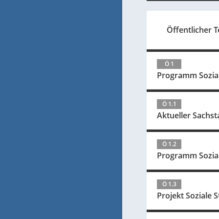
Öffentlicher Te
Ö 1
Programm Sozial
Ö 1.1
Aktueller Sachst
Ö 1.2
Programm Soziale
Ö 1.3
Projekt Soziale S