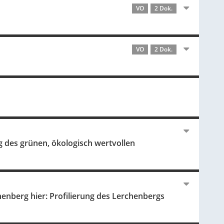
VO
2 Dok.
VO
2 Dok.
g des grünen, ökologisch wertvollen
enberg hier: Profilierung des Lerchenbergs