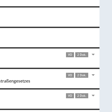
VO
2 Dok.
VO
2 Dok.
sstraßengesetzes
VO
2 Dok.