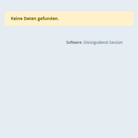
Keine Daten gefunden.
(Wird in
Software:
Sitzungsdienst
Session