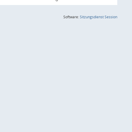
(Wird in
Software:
Sitzungsdienst
Session