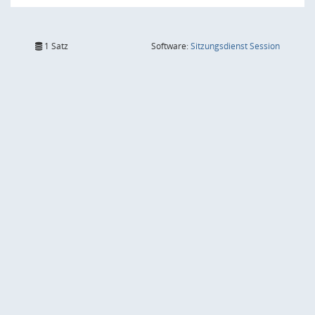
(Wird in
1 Satz
Software:
Sitzungsdienst
Session