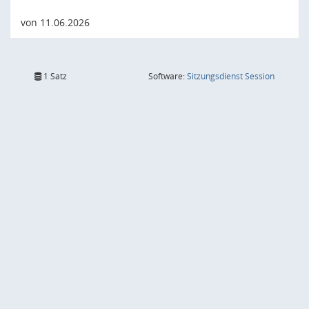
von 11.06.2026
(Wird in
1 Satz
Software:
Sitzungsdienst
Session