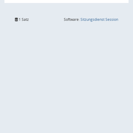
(Wird in
1 Satz
Software:
Sitzungsdienst
Session