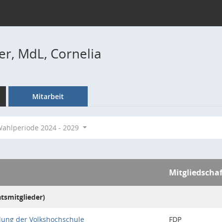
er, MdL, Cornelia
Mitarbeit
ahlperiode 2024 - 2029
Mitgliedschaf
atsmitglieder)
lung der Volkshochschule
FDP