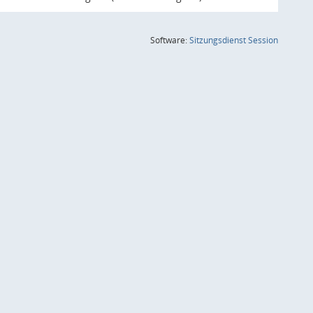
(Wird in
Software:
Sitzungsdienst
Session