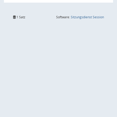
(Wird in
1 Satz
Software:
Sitzungsdienst
Session