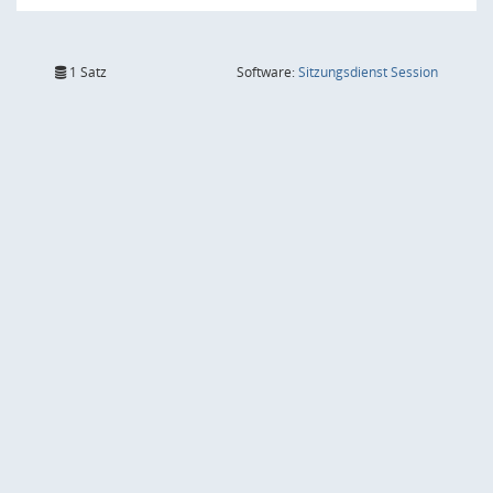
(Wird in
1 Satz
Software:
Sitzungsdienst
Session