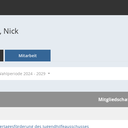
, Nick
Mitarbeit
ahlperiode 2024 - 2029
Mitgliedscha
ertagesförderung des Jugendhilfeausschusses