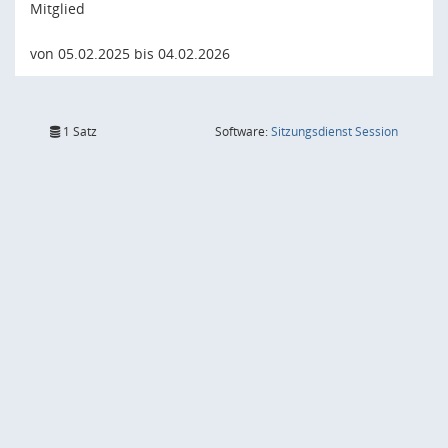
Mitglied
von 05.02.2025 bis 04.02.2026
(Wird in
1 Satz
Software:
Sitzungsdienst
Session