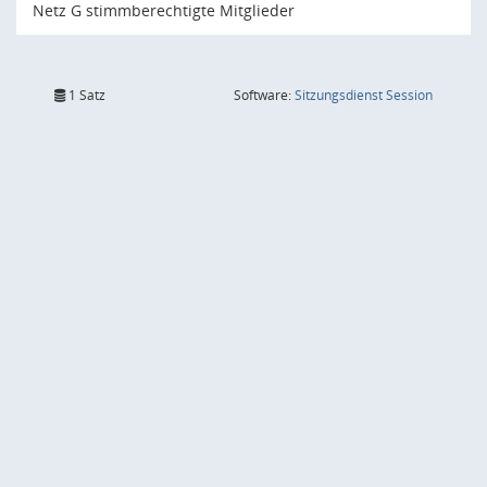
Netz G stimmberechtigte Mitglieder
(Wird in
1 Satz
Software:
Sitzungsdienst
Session