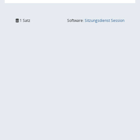
(Wird in
1 Satz
Software:
Sitzungsdienst
Session