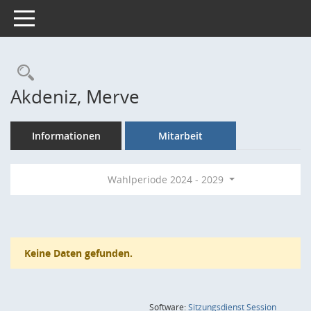
Toggle navigation
Rechercheauswahl
Akdeniz, Merve
Informationen
Mitarbeit
Wahlperiode 2024 - 2029
Keine Daten gefunden.
(Wird in
Software:
Sitzungsdienst
Session