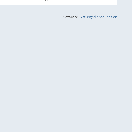
(Wird in
Software:
Sitzungsdienst
Session