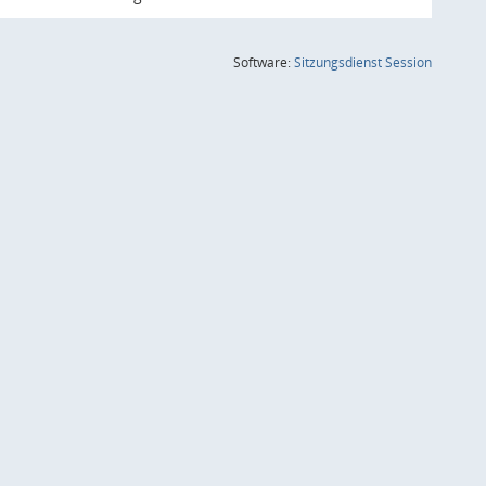
(Wird in
Software:
Sitzungsdienst
Session