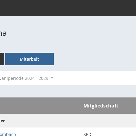
na
Mitarbeit
ahlperiode 2024 - 2029
Mitgliedschaft
der
Mombach
SPD