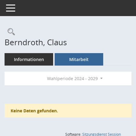
Toggle navigation
Rechercheauswahl
Berndroth, Claus
Informationen
Mitarbeit
Wahlperiode 2024 - 2029
Keine Daten gefunden.
(Wird in
Software:
Sitzungsdienst
Session