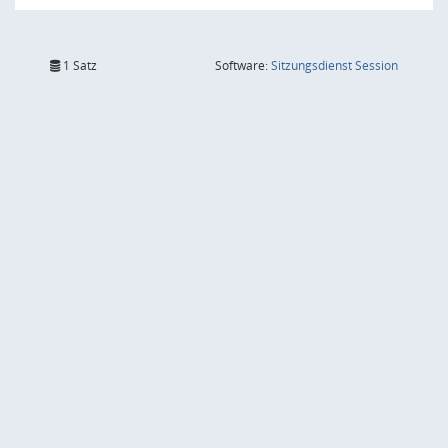
(Wird in
1 Satz
Software:
Sitzungsdienst
Session