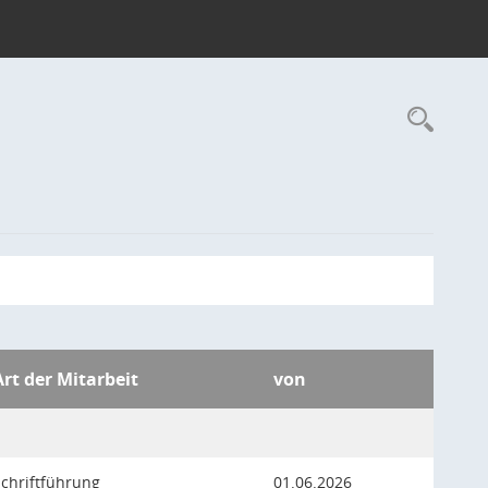
Rec
Art der Mitarbeit
von
Schriftführung
01.06.2026