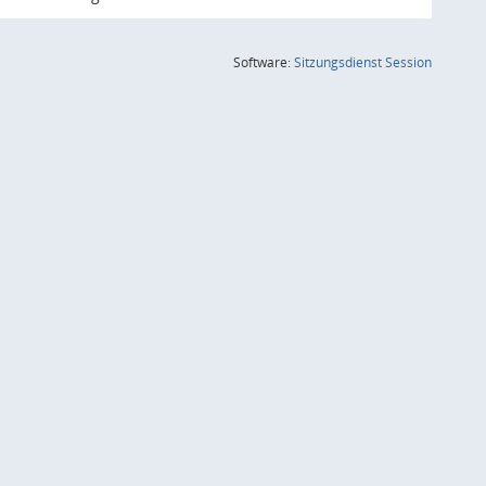
(Wird in
Software:
Sitzungsdienst
Session