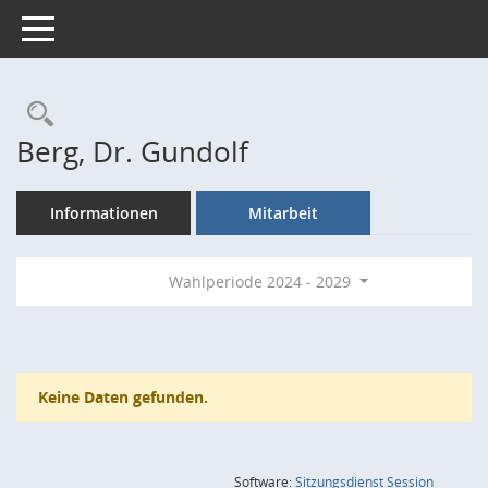
Toggle navigation
Rechercheauswahl
Berg, Dr. Gundolf
Informationen
Mitarbeit
Wahlperiode 2024 - 2029
Keine Daten gefunden.
(Wird in
Software:
Sitzungsdienst
Session