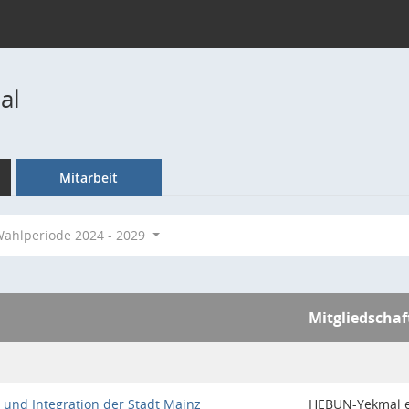
al
Mitarbeit
ahlperiode 2024 - 2029
Mitgliedschaf
n und Integration der Stadt Mainz
HEBUN-Yekmal e