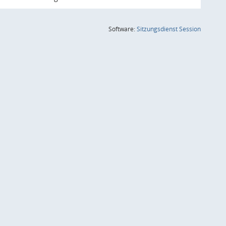
(Wird in
Software:
Sitzungsdienst
Session