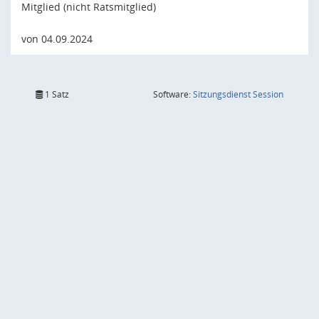
Mitglied (nicht Ratsmitglied)
von 04.09.2024
(Wird in
1 Satz
Software:
Sitzungsdienst
Session