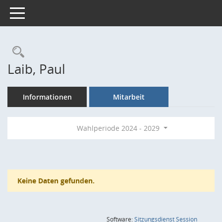
Toggle navigation
Rechercheauswahl
Laib, Paul
Informationen
Mitarbeit
Wahlperiode 2024 - 2029
Keine Daten gefunden.
(Wird in
Software:
Sitzungsdienst
Session