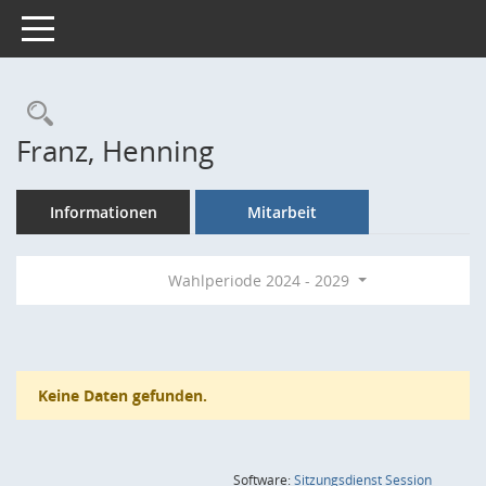
Toggle navigation
Rechercheauswahl
Franz, Henning
Informationen
Mitarbeit
Wahlperiode 2024 - 2029
Keine Daten gefunden.
(Wird in
Software:
Sitzungsdienst
Session