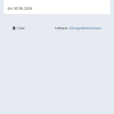
bis 30.06.2024
(Wird in
1 Satz
Software:
Sitzungsdienst
Session