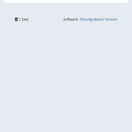
(Wird in
1 Satz
Software:
Sitzungsdienst
Session